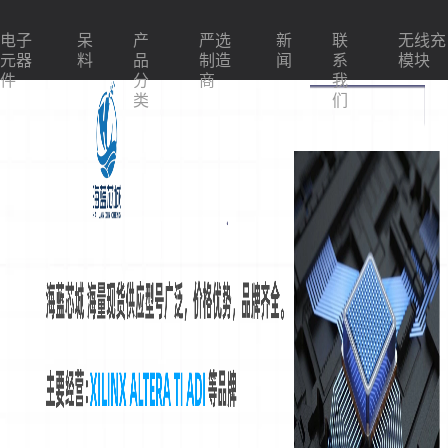
电子
呆
产
严选
新
联
无线充
元器
料
品
制造
闻
系
模块
件
分
商
我
类
们