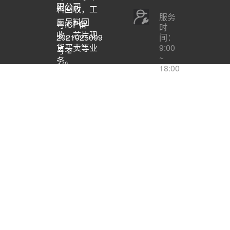
限公司
料回收，工
服务
厂呆料回
粤ICP备
时
收，芯片现
间：
2021025009
9:00
货买卖等业
号-2
~
务。
18:00