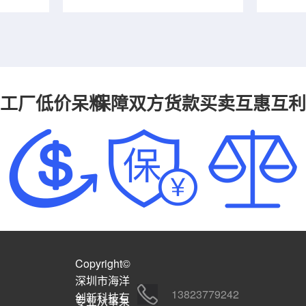
工厂低价呆料
保障双方货款
买卖互惠互利
Copyright©
深圳市海洋
13823779242
创新科技有
专业从事呆