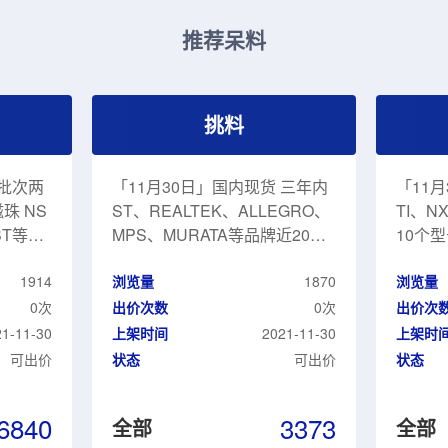
推荐呆料
挑料
 批次两
「11月30日」国内现货 三年内
「11
ST、REALTEK、ALLEGRO、
TI、N
 ST等品
MPS、MURATA等品牌近20个
10个
 整包
型号 可挑料
1914
浏览量
1870
浏览量
0次
出价次数
0次
出价次
21-11-30
上架时间
2021-11-30
上架时
可出价
状态
可出价
状态
6840
3373
全部
全部