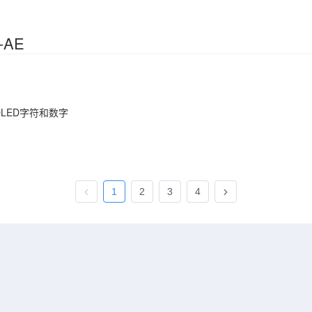
-AE
OLED字符和数字
1
2
3
4