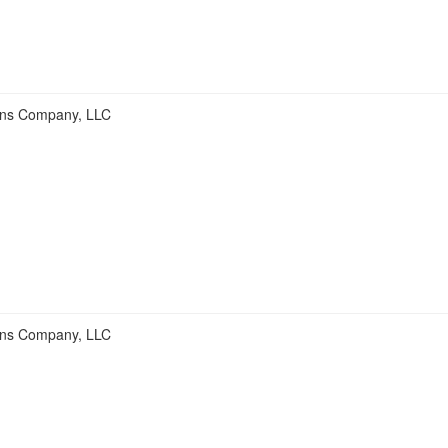
ns Company, LLC
ns Company, LLC