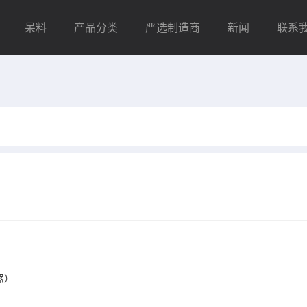
呆料
产品分类
严选制造商
新闻
联系
器）