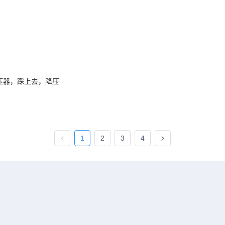
压器，踩上去，降压
1
2
3
4