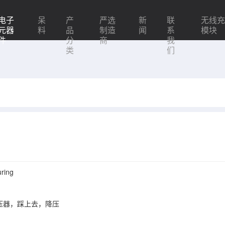
电子
呆
产
严选
新
联
无线
元器
料
品
制造
闻
系
模块
件
分
商
我
类
们
ring
压器，踩上去，降压