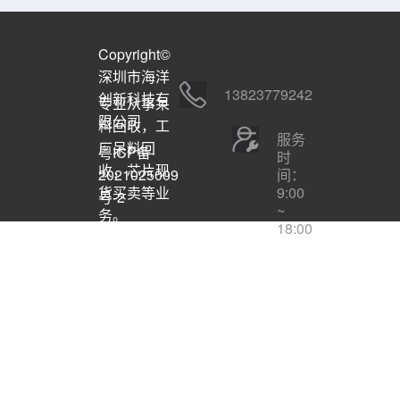
Copyright©
深圳市海洋
13823779242
创新科技有
专业从事呆
限公司
料回收，工
服务
厂呆料回
粤ICP备
时
收，芯片现
间：
2021025009
9:00
货买卖等业
号-2
~
务。
18:00